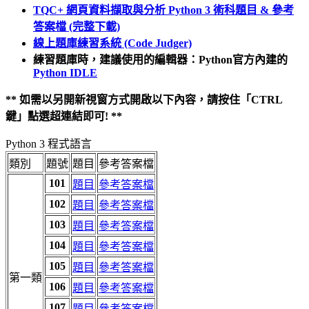
TQC+ 網頁資料擷取與分析 Python 3 術科題目 & 參考
答案檔 (完整下載)
線上題庫練習系統 (Code Judger)
練習題庫時，建議使用的編輯器：Python官方內建的
Python IDLE
** 如需以另開新視窗方式開啟以下內容，請按住「CTRL
鍵」點選超連結即可! **
Python 3 程式語言
類別
題號
題目
參考答案檔
101
題目
參考答案檔
102
題目
參考答案檔
103
題目
參考答案檔
104
題目
參考答案檔
105
題目
參考答案檔
第一類
106
題目
參考答案檔
107
題目
參考答案檔